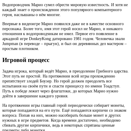
Водопроводчик Марио сумел обрести мировую известность. И хотя не
каждый знает о происхождении этого популярного компьютерного
героя, наслышаны о нём многие.
Впервые в видеоигре Марио появился даже не в качестве основного
персонажа. Более того, имя этот герой носил не Марио, и никакого
отношения к водопроводчикам не имел. Первое его появление в
аркадной игре DonkeyKong датировано 1981 годом. Человечка звали
Jumpman (в переводе – прыгун), и был он деревянных дел мастером –
простым плотником.
Игровой процесс
Задача игрока, который ведёт Марио, в преодоление Грибного царства.
Этот путь не простой. На протяжении всей игры прохождению
препятствует злодей Боузер. Но герой должен преодолеть все
испытания на своём пути и спасти принцессу по имени Тоадступ.
Путь к победе лежит через флагштоки, до которых Марио нужно
дойти в завершение каждого уровня.
На протяжении игры главный герой периодически собирает монеты,
которые попадаются на его пути. Ещё попадаются кирпичи со знаком
вопроса. Попав на них, можно насобирать больше монет и других
нужных в игре предметов. Когда времени достаточно, необходимо
сбивать другие кирпичики, ведь в некоторых спрятаны ценные
предметы либо монетки.