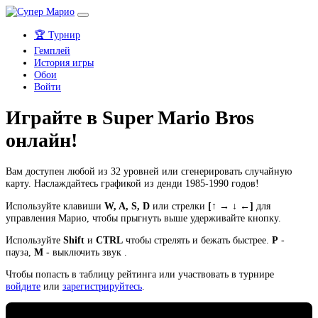
🏆 Турнир
Гемплей
История игры
Обои
Войти
Играйте в Super Mario Bros
онлайн!
Вам доступен любой из 32 уровней или сгенерировать случайную
карту. Наслаждайтесь графикой из денди 1985-1990 годов!
Используйте клавиши
W, A, S, D
или стрелки
[↑ → ↓ ←]
для
управления Марио, чтобы прыгнуть выше удерживайте кнопку.
Используйте
Shift
и
CTRL
чтобы стрелять и бежать быстрее.
P
-
пауза,
M
- выключить звук .
Чтобы попасть в таблицу рейтинга или участвовать в турнире
войдите
или
зарегистрируйтесь
.