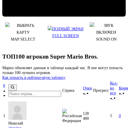
FULL SCREEN
MAP SELECT
SOUND ON
ТОП100 игроков Super Mario Bros.
Марио обновляет данные в таблице каждый час. В нее могут попасть
только 100 лучших игроков.
Как попасть в рейтинговую таблицу
Кол-
#
Очки
во
Комм
Страна
Прогресс
игр
128
1
5
0
400
Николай
@sivlan