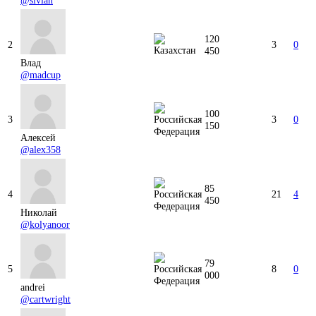
120
2
3
0
450
Влад
@madcup
100
3
3
0
150
Алексей
@alex358
85
4
21
4
450
Николай
@kolyanoor
79
5
8
0
000
andrei
@cartwright