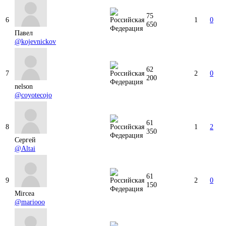
75
6
1
0
650
Павел
@kojevnickov
62
7
2
0
200
nelson
@coyotecojo
61
8
1
2
350
Сергей
@Altai
61
9
2
0
150
Mircea
@mariooo