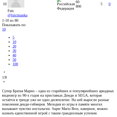
60
10
5
0
800
Futc
@futctmanka
1-10
из
80
Показывать по:
10
5
10
20
30
40
50
100
1
/
8
Супер Братья Марио – одна из старейших и популярнейших аркадных
видеоигр из 90-х годов на приставках Денди и SEGA, которая
остаётся в тренде уже не одно десятилетие. На ней выросли разные
поколения денди-геймеров. Мелодия из игры в памяти многих
вызывают чувство ностальгии. Super Mario Bros, наверное, можно
назвать единственной игрой с таким грандиозным успехом.